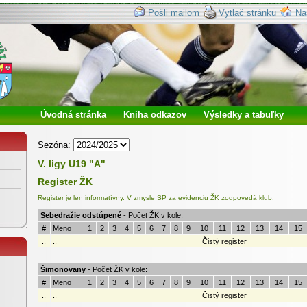
Pošli mailom
Vytlač stránku
Na
Úvodná stránka
Kniha odkazov
Výsledky a tabuľky
Sezóna:
V. ligy U19 "A"
Register ŽK
Register je len informatívny. V zmysle SP za evidenciu ŽK zodpovedá klub.
Sebedražie odstúpené
- Počet ŽK v kole:
#
Meno
1
2
3
4
5
6
7
8
9
10
11
12
13
14
15
..
..
Čistý register
Šimonovany
- Počet ŽK v kole:
#
Meno
1
2
3
4
5
6
7
8
9
10
11
12
13
14
15
..
..
Čistý register