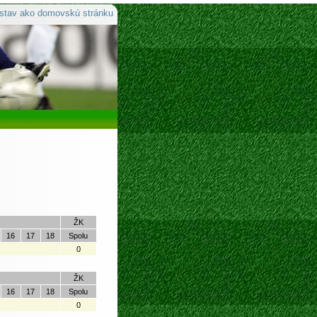
stav ako domovskú stránku
ŽK
16
17
18
Spolu
0
ŽK
16
17
18
Spolu
0