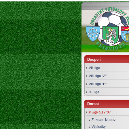
Oblastný futbalový zväz Prievidza
Dospelí
VII. liga
VIII. liga "A"
VIII. liga "B"
IX. liga
Dorast
V. ligy U19 "A"
Zoznam klubov
Výsledky