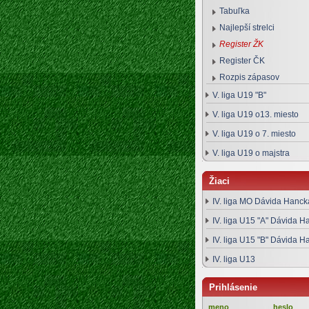
Tabuľka
Najlepší strelci
Register ŽK
Register ČK
Rozpis zápasov
V. liga U19 "B"
V. liga U19 o13. miesto
V. liga U19 o 7. miesto
V. liga U19 o majstra
Žiaci
IV. liga MO Dávida Hanck
IV. liga U15 "A" Dávida H
IV. liga U15 "B" Dávida H
IV. liga U13
Prihlásenie
meno
heslo