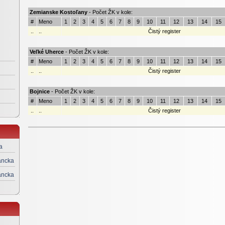
Zemianske Kostoľany
- Počet ŽK v kole:
#
Meno
1
2
3
4
5
6
7
8
9
10
11
12
13
14
15
..
..
Čistý register
Veľké Uherce
- Počet ŽK v kole:
#
Meno
1
2
3
4
5
6
7
8
9
10
11
12
13
14
15
..
..
Čistý register
Bojnice
- Počet ŽK v kole:
#
Meno
1
2
3
4
5
6
7
8
9
10
11
12
13
14
15
..
..
Čistý register
Nitrianske Rudno
- Počet ŽK v kole:
#
Meno
1
2
3
4
5
6
7
8
9
10
11
12
13
14
15
a
..
..
Čistý register
ancka
Opatovce nad Nitrou
- Počet ŽK v kole:
ancka
#
Meno
1
2
3
4
5
6
7
8
9
10
11
12
13
14
15
..
..
Čistý register
Chrenovec-Brusno
- Počet ŽK v kole:
#
Meno
1
2
3
4
5
6
7
8
9
10
11
12
13
14
15