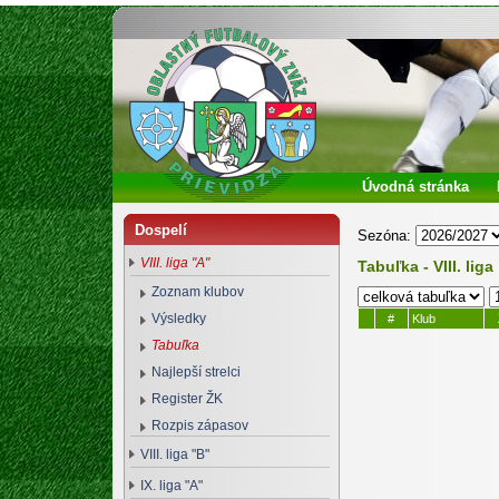
Oblastný futbalový zväz Prievidza
Úvodná stránka
Dospelí
Sezóna:
VIII. liga "A"
Tabuľka - VIII. liga
Zoznam klubov
Výsledky
#
Klub
Tabuľka
Najlepší strelci
Register ŽK
Rozpis zápasov
VIII. liga "B"
IX. liga "A"