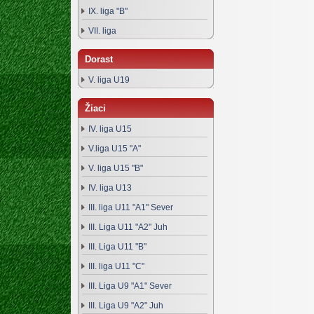
IX. liga "B"
VII. liga
Dorast
V. liga U19
Žiaci
IV. liga U15
V.liga U15 "A"
V. liga U15 "B"
IV. liga U13
III. liga U11 "A1" Sever
III. Liga U11 "A2" Juh
III. Liga U11 "B"
III. liga U11 "C"
III. Liga U9 "A1" Sever
III. Liga U9 "A2" Juh