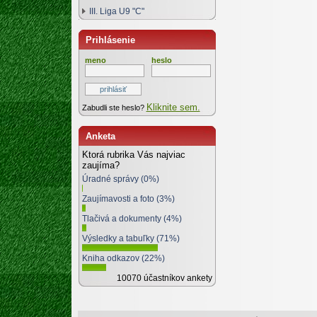
III. Liga U9 "C"
Prihlásenie
meno
heslo
Kliknite sem.
Zabudli ste heslo?
Anketa
Ktorá rubrika Vás najviac
zaujíma?
Úradné správy (0%)
Zaujímavosti a foto (3%)
Tlačivá a dokumenty (4%)
Výsledky a tabuľky (71%)
Kniha odkazov (22%)
10070 účastníkov ankety