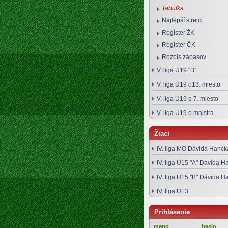
Tabuľka
Najlepší strelci
Register ŽK
Register ČK
Rozpis zápasov
V. liga U19 "B"
V. liga U19 o13. miesto
V. liga U19 o 7. miesto
V. liga U19 o majstra
Žiaci
IV. liga MO Dávida Hanck
IV. liga U15 "A" Dávida H
IV. liga U15 "B" Dávida H
IV. liga U13
Prihlásenie
meno
heslo