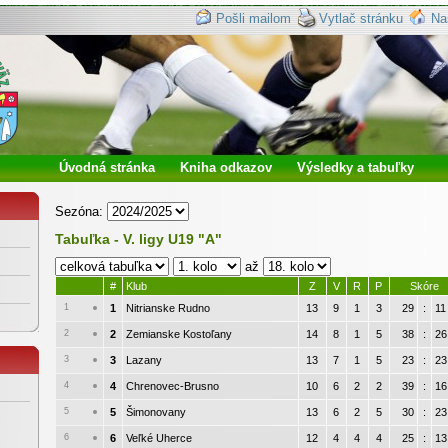
Pošli mailom
Vytlač stránku
Na
Úvodná stránka
Kniha odkazov
Výsledky a tabuľky
Sezóna:
Tabuľka - V. ligy U19 "A"
až
#
Klub
Z
V
R
P
Skóre
1
1
Nitrianske Rudno
13
9
1
3
29
:
11
2
2
Zemianske Kostoľany
14
8
1
5
38
:
26
3
3
Lazany
13
7
1
5
23
:
23
4
4
Chrenovec-Brusno
10
6
2
2
39
:
16
5
5
Šimonovany
13
6
2
5
30
:
23
6
6
Veľké Uherce
12
4
4
4
25
:
13