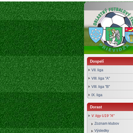
Oblastný futbalový zväz Prievidza
Dospelí
VII. liga
VIII. liga "A"
VIII. liga "B"
IX. liga
Dorast
V. ligy U19 "A"
Zoznam klubov
Výsledky