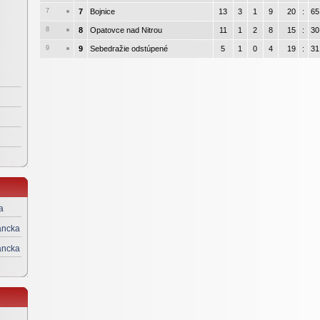
7
7
Bojnice
13
3
1
9
20
:
65
8
8
Opatovce nad Nitrou
11
1
2
8
15
:
30
9
9
Sebedražie odstúpené
5
1
0
4
19
:
31
a
ancka
ancka