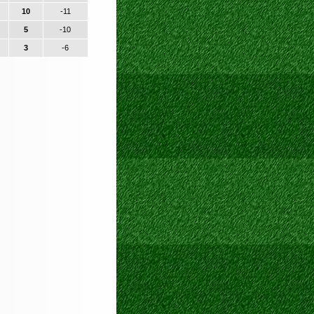
10
-11
5
-10
3
-6