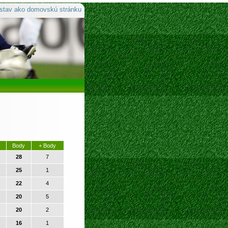
stav ako domovskú stránku
Body
+ Body
28
7
25
1
22
4
20
5
20
2
16
1