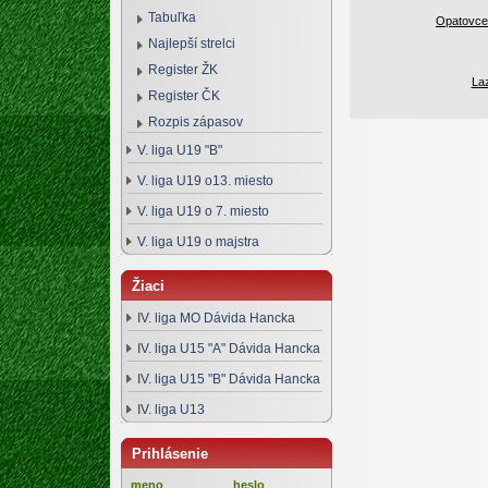
Tabuľka
Opatovce 
Najlepší strelci
Register ŽK
La
Register ČK
Rozpis zápasov
V. liga U19 "B"
V. liga U19 o13. miesto
V. liga U19 o 7. miesto
V. liga U19 o majstra
Žiaci
IV. liga MO Dávida Hancka
IV. liga U15 "A" Dávida Hancka
IV. liga U15 "B" Dávida Hancka
IV. liga U13
Prihlásenie
meno
heslo