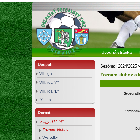
Oblastný futbalový zväz Prievidza
Úvodná stránka
Dospelí
Sezóna:
VII. liga
Zoznam klubov a 
VIII. liga "A"
VIII. liga "B"
Sebedraži
IX. liga
Zemianske
Dorast
V. ligy U19 "A"
Boj
Zoznam klubov
Výsledky