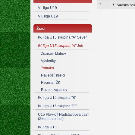
7
7
Valaská Bel
VI. liga U19
VII. liga U19
Žiaci
IV. liga U15 skupina "A" Sever
IV. liga U15 skupina "A" Juh
Zoznam klubov
Výsledky
Tabuľka
Najlepší strelci
Register ŽK
Rozpis zápasov
IV. liga U15 skupina "B"
IV. liga U15 skupina "C"
U15 Play-off Nadstavbová časť
(Skupina o titul)
IV. liga U13