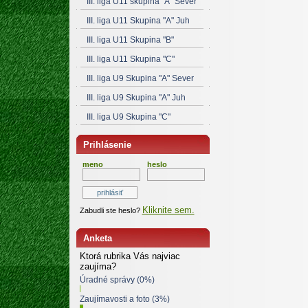
III. liga U11 skupina "A" Sever
III. liga U11 Skupina "A" Juh
III. liga U11 Skupina "B"
III. liga U11 Skupina "C"
III. liga U9 Skupina "A" Sever
III. liga U9 Skupina "A" Juh
III. liga U9 Skupina "C"
Prihlásenie
meno
heslo
Kliknite sem.
Zabudli ste heslo?
Anketa
Ktorá rubrika Vás najviac
zaujíma?
Úradné správy (0%)
Zaujímavosti a foto (3%)