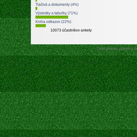
Tlačivá a dokumenty (4%)
Výsledky a tabuľky (71%)
Kniha odkazov (22%)
10073 účastníkov ankety
Tieto stránky vytvoril a 