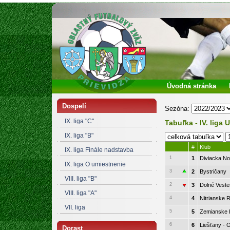
Oblastný futbalový zväz Prievidza
Úvodná stránka
Dospelí
Sezóna:
IX. liga "C"
Tabuľka - IV. liga
IX. liga "B"
#
Klub
IX. liga Finále nadstavba
1
1
Diviacka N
IX. liga O umiestnenie
3
2
Bystričany
VIII. liga "B"
2
3
Dolné Veste
VIII. liga "A"
4
4
Nitrianske 
VII. liga
5
5
Zemianske 
6
6
Liešťany 
Dorast