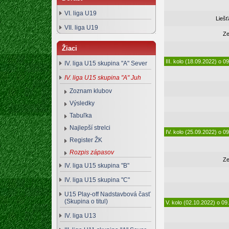
VI. liga U19
Lieš
VII. liga U19
Ze
Žiaci
III. kolo (18.09.2022) o 0
IV. liga U15 skupina "A" Sever
IV. liga U15 skupina "A" Juh
Zoznam klubov
Výsledky
Tabuľka
Najlepší strelci
IV. kolo (25.09.2022) o 0
Register ŽK
Rozpis zápasov
Ze
IV. liga U15 skupina "B"
IV. liga U15 skupina "C"
U15 Play-off Nadstavbová časť
(Skupina o titul)
V. kolo (02.10.2022) o 09
IV. liga U13