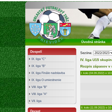
Oblastný futbalový zväz Prievidza
Úvodná stránka
Dospelí
Sezóna:
IX. liga "C"
IV. liga U15 skupi
IX. liga "B"
Rozpis zápasov v 
IX. liga Finále nadstavba
I. kolo (04.09.2022) o 10.
IX. liga O umiestnenie
VIII. liga "B"
VIII. liga "A"
VII. liga
II. kolo (11.09.2022) o 10
Dorast