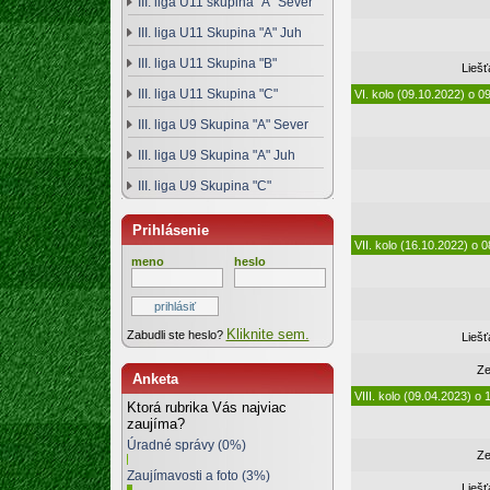
III. liga U11 skupina "A" Sever
III. liga U11 Skupina "A" Juh
III. liga U11 Skupina "B"
Lieš
III. liga U11 Skupina "C"
VI. kolo (09.10.2022) o 0
III. liga U9 Skupina "A" Sever
III. liga U9 Skupina "A" Juh
III. liga U9 Skupina "C"
Prihlásenie
VII. kolo (16.10.2022) o 0
meno
heslo
Kliknite sem.
Zabudli ste heslo?
Lieš
Ze
Anketa
VIII. kolo (09.04.2023) o 
Ktorá rubrika Vás najviac
zaujíma?
Úradné správy (0%)
Ze
Zaujímavosti a foto (3%)
Lieš