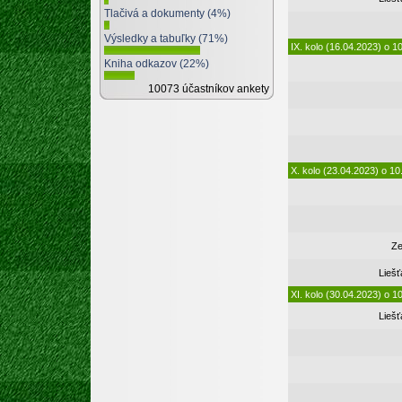
Tlačivá a dokumenty (4%)
Výsledky a tabuľky (71%)
IX. kolo (16.04.2023) o 1
Kniha odkazov (22%)
10073 účastníkov ankety
X. kolo (23.04.2023) o 10
Ze
Lieš
XI. kolo (30.04.2023) o 1
Lieš