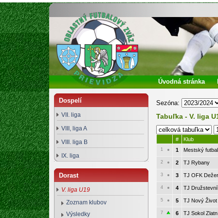
Oblastný futbalový zväz Prievidza
Úvodná stránka
Dospelí
Sezóna:
VII. liga
Tabuľka - V. liga U
VIII, liga A
#
Klub
VIII. liga B
1
1
Mestský futba
IX. liga
2
2
TJ Rybany
Dorast
3
3
TJ OFK Dežer
4
4
TJ Družstevní
V. liga U19
5
5
TJ Nový Život
Zoznam klubov
7
6
TJ Sokol Zlatn
Výsledky