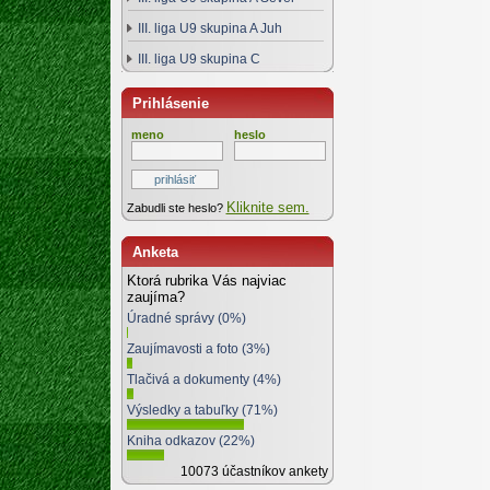
III. liga U9 skupina A Juh
III. liga U9 skupina C
Prihlásenie
meno
heslo
Kliknite sem.
Zabudli ste heslo?
Anketa
Ktorá rubrika Vás najviac
zaujíma?
Úradné správy (0%)
Zaujímavosti a foto (3%)
Tlačivá a dokumenty (4%)
Výsledky a tabuľky (71%)
Kniha odkazov (22%)
10073 účastníkov ankety