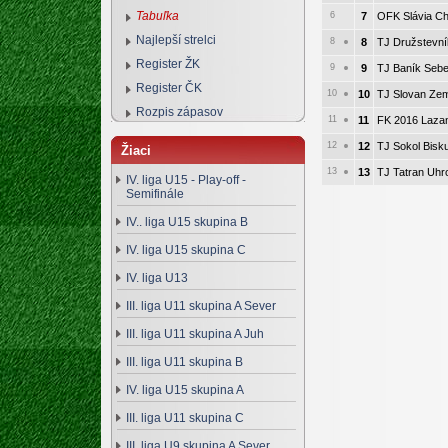
Tabuľka
6
7
OFK Slávia C
Najlepší strelci
8
8
TJ Družstevní
Register ŽK
9
9
TJ Baník Sebe
Register ČK
10
10
TJ Slovan Zem
Rozpis zápasov
11
11
FK 2016 Laza
12
12
TJ Sokol Bisk
Žiaci
13
13
TJ Tatran Uhr
IV. liga U15 - Play-off -
Semifinále
IV.. liga U15 skupina B
IV. liga U15 skupina C
IV. liga U13
III. liga U11 skupina A Sever
III. liga U11 skupina A Juh
III. liga U11 skupina B
IV. liga U15 skupina A
III. liga U11 skupina C
III. liga U9 skupina A Sever