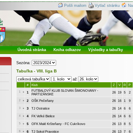
Pošli mailom
Vytlač stránku
Na
Úvodná stránka
Kniha odkazov
Výsledky a tabuľky
Sezóna:
Tabuľka - VIII. liga B
až
#
Klub
Z
V
R
P
FUTBALOVÝ KLUB SLOVAN ŠIMONOVANY -
1
1
26
19
5
2
PARTIZÁNSKE
2
2
OŠK Pečeňany
26
16
1
9
3
3
TJ Ostratice
26
14
6
6
4
4
FK Veľké Bielice
26
14
6
6
5
5
OFK Malé Kršteňany - FC Cukríkovo
26
13
8
5
6
6
TJ Sokol Pravotice
26
13
7
6