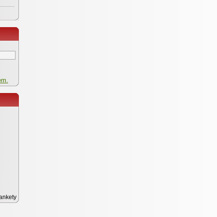
em.
ankety