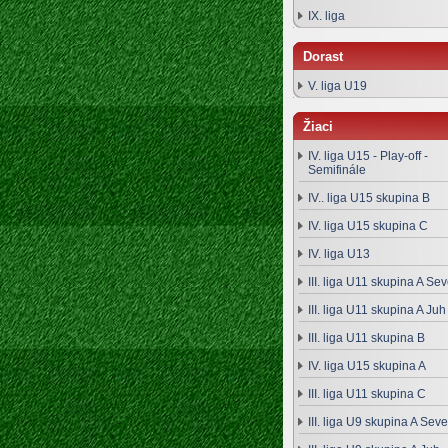
IX. liga
Dorast
V. liga U19
Žiaci
IV. liga U15 - Play-off -
Semifinále
IV.. liga U15 skupina B
IV. liga U15 skupina C
IV. liga U13
III. liga U11 skupina A Sev
III. liga U11 skupina A Juh
III. liga U11 skupina B
IV. liga U15 skupina A
III. liga U11 skupina C
III. liga U9 skupina A Seve