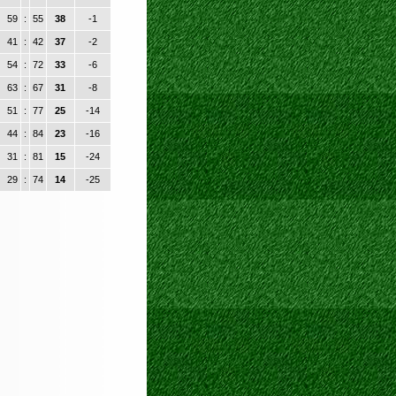
59
:
55
38
-1
41
:
42
37
-2
54
:
72
33
-6
63
:
67
31
-8
51
:
77
25
-14
44
:
84
23
-16
31
:
81
15
-24
29
:
74
14
-25