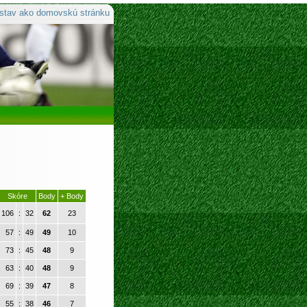
stav ako domovskú stránku
Skóre
Body
+ Body
106
:
32
62
23
57
:
49
49
10
73
:
45
48
9
63
:
40
48
9
69
:
39
47
8
55
:
38
46
7