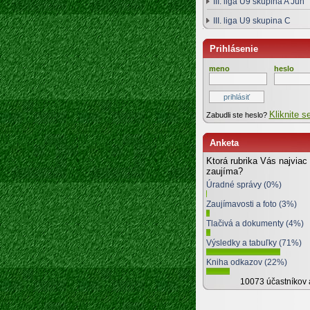
III. liga U9 skupina A Juh
III. liga U9 skupina C
Prihlásenie
meno
heslo
Kliknite s
Zabudli ste heslo?
Anketa
Ktorá rubrika Vás najviac
zaujíma?
Úradné správy (0%)
Zaujímavosti a foto (3%)
Tlačivá a dokumenty (4%)
Výsledky a tabuľky (71%)
Kniha odkazov (22%)
10073 účastníkov 