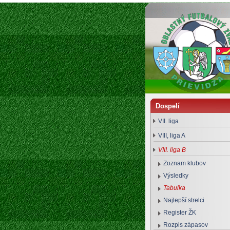
Oblastný futbalový zväz Prievidza
Dospelí
VII. liga
VIII, liga A
VIII. liga B
Zoznam klubov
Výsledky
Tabuľka
Najlepší strelci
Register ŽK
Rozpis zápasov