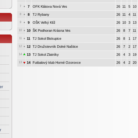
7
7
OFK Klátova Nová Ves
26
11
5
10
8
8
TJ Rybany
26
11
4
11
9
9
OŠK Veľký Klíž
26
10
3
13
10
10
ŠK Podhoran Krásna Ves
26
8
7
11
11
11
TJ Sokol Biskupice
26
8
1
17
12
12
TJ Družstevník Dolné Naštice
26
7
2
17
14
13
TJ Sokol Zlatníky
26
4
3
19
13
14
Futbalový klub Horné Ozorovce
26
4
2
20
er
r