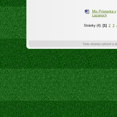
Mix Prípravka v
Lazanoch
Stránky (4):
[1]
2
3
Tieto stránky vytvoril a 