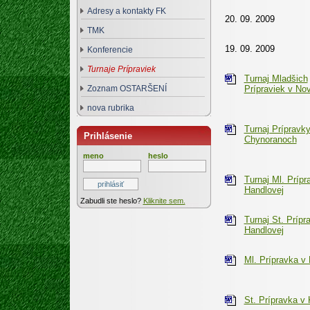
Adresy a kontakty FK
20. 09. 2009
TMK
19. 09. 2009
Konferencie
Turnaje Prípraviek
Turnaj Mladšich
Zoznam OSTARŠENÍ
Prípraviek v No
nova rubrika
Turnaj Prípravky
Prihlásenie
Chynoranoch
meno
heslo
Turnaj Ml. Prípr
Handlovej
Zabudli ste heslo?
Kliknite sem.
Turnaj St. Prípr
Handlovej
Ml. Prípravka v
St. Prípravka v