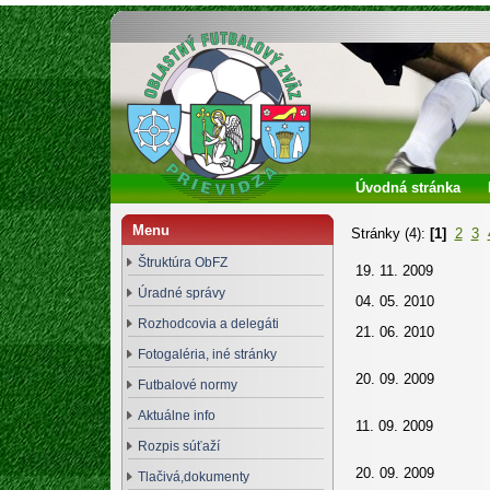
Oblastný futbalový zväz Prievidza
Úvodná stránka
Menu
Stránky (4):
[1]
2
3
Štruktúra ObFZ
19. 11. 2009
Úradné správy
04. 05. 2010
Rozhodcovia a delegáti
21. 06. 2010
Fotogaléria, iné stránky
20. 09. 2009
Futbalové normy
Aktuálne info
11. 09. 2009
Rozpis súťaží
20. 09. 2009
Tlačivá,dokumenty