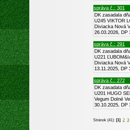
správa č.: 301
DK zasadala dňa 
U245 VIKTOR L
Diviacka Nová V
26.03.2026, DP 
správa č.: 291
DK zasadala dňa 
U221 ĽUBOM&IA
Diviacka Nová V
13.11.2025, DP
správa č.: 272
DK zasadala dňa 
U201 HUGO SEB
Vegum Dolné Ves
30.10.2025, DP 
Stránok (41):
[1]
2
3