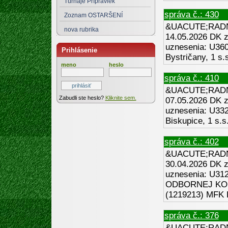
Turnaje Prípraviek
správa č.: 430
Zoznam OSTARŠENÍ
&UACUTE;RADN
nova rubrika
14.05.2026 DK za
uznesenia: U3
Prihlásenie
Bystričany, 1 s.
meno
heslo
správa č.: 410
&UACUTE;RADN
Zabudli ste heslo?
Kliknite sem.
07.05.2026 DK za
uznesenia: U33
Biskupice, 1 s.s
správa č.: 402
&UACUTE;RADN
30.04.2026 DK za
uznesenia: U3
ODBORNEJ KOMI
(1219213) MFK B
správa č.: 376
&UACUTE;RADN