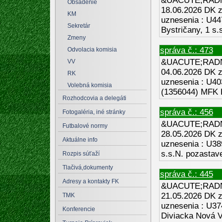
&UACUTE;RADN
Obsadenie
18.06.2026 DK za
KM
uznesenia : U
Sekretár
Bystričany, 1 s.
Zmeny
správa č.: 473
Odvolacia komisia
&UACUTE;RADN
VV
04.06.2026 DK za
RK
uznesenia : 
Volebná komisia
(1356044) MFK H
Rozhodcovia a delegáti
správa č.: 456
Fotogaléria, iné stránky
&UACUTE;RADN
Futbalové normy
28.05.2026 DK za
Aktuálne info
uznesenia : U38
s.s.N. pozastave
Rozpis súťaží
Tlačivá,dokumenty
správa č.: 445
Adresy a kontakty FK
&UACUTE;RADN
21.05.2026 DK za
TMK
uznesenia : U3
Konferencie
Diviacka Nová V