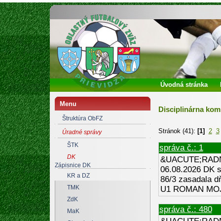
Oblastný futbalový zväz Prievidza
Úvodná stránka
Menu
Disciplinárna kom
Štruktúra ObFZ
Stránok (41):
[1]
2
3
Úradné správy
ŠTK
správa č.: 1
DK
&UACUTE;RADN
Zápisnice DK
06.08.2026 DK s
KR a DZ
86/3 zasadala dň
TMK
U1 ROMAN MOJž
ZdK
správa č.: 480
MaK