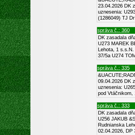
23.04.2026 DK za
uznesenia: U
(1286049) TJ Dr
správa č.: 360
DK zasadala dňa 
U273 MAREK BE
Lehota, 1 s.s.N
37/5a U274 T
správa č.: 335
&UACUTE;RADN
09.04.2026 DK za
uznesenia: U26
pod Vtáčnikom, 
správa č.: 333
DK zasadala dňa 
U256 JAKUB &S
Rudnianska Leho
02.04.2026, DP