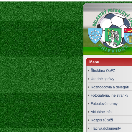
Oblastný futbalový zväz Prievidza
Menu
Štruktúra ObFZ
Úradné správy
Rozhodcovia a delegáti
Fotogaléria, iné stránky
Futbalové normy
Aktuálne info
Rozpis súťaží
Tlačivá,dokumenty