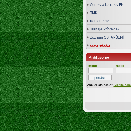
Adresy a kontakty FK
TMK
Konferencie
Turnaje Prípraviek
Zoznam OSTARŠENÍ
nova rubrika
Prihlásenie
meno
heslo
Zabudli ste heslo?
Kliknite sem