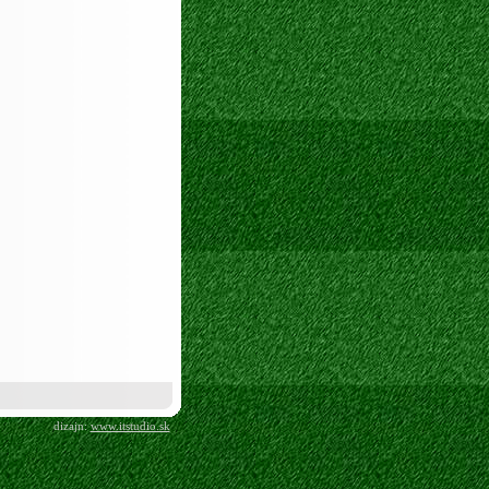
dizajn:
www.itstudio.sk